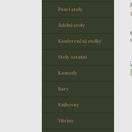
Psací stoly
Jídelní stoly
Konferenční stolky
Stoly ostatní
Komody
Bary
Knihovny
Vitríny