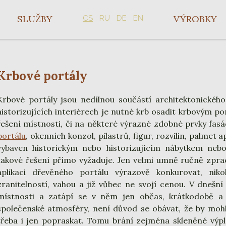
SLUŽBY
VÝROBKY
CS
RU
DE
EN
Krbové portály
Krbové portály jsou nedílnou součástí architektonického
historizujících interiérech je nutné krb osadit krbovým p
řešení místnosti, či na některé výrazné zdobné prvky fas
portálu
, okenních konzol, pilastrů, figur, rozvilin, palmet a
vybaven historickým nebo historizujícím nábytkem ne
takové řešení přímo vyžaduje. Jen velmi umně ručně zp
aplikaci dřevěného portálu výrazově konkurovat, nik
zranitelností, vahou a již vůbec ne svojí cenou. V dnešn
místnosti a zatápí se v něm jen občas, krátkodobě a
společenské atmosféry, není důvod se obávat, že by moh
třeba i jen popraskat. Tomu brání zejména skleněné výpln