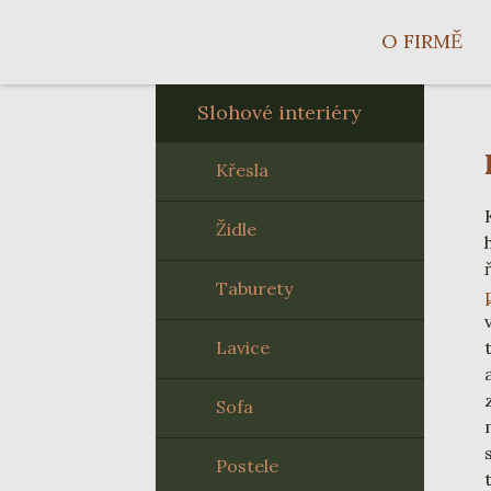
O FIRMĚ
Slohové interiéry
Křesla
Židle
Taburety
Lavice
Sofa
Postele