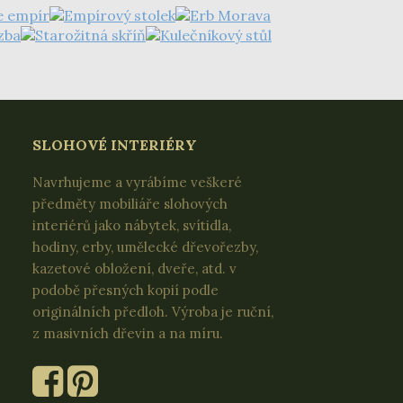
SLOHOVÉ INTERIÉRY
Navrhujeme a vyrábíme veškeré
předměty mobiliáře slohových
interiérů jako nábytek, svítidla,
hodiny, erby, umělecké dřevořezby,
kazetové obložení, dveře, atd. v
podobě přesných kopií podle
originálních předloh. Výroba je ruční,
z masivních dřevin a na míru.