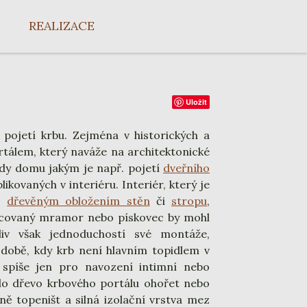
REALIZACE
Uložit
 pojetí krbu. Zejména v historických a
ortálem, který naváže na architektonické
ády domu jakým je např. pojetí
dveřního
plikovaných v interiéru. Interiér, který je
bo
dřevěným obložením stěn
či
stropu
,
racovaný mramor nebo pískovec by mohl
oliv však jednoduchostí své montáže,
í době, kdy krb není hlavním topidlem v
 spíše jen pro navození intimní nebo
lo dřevo krbového portálu ohořet nebo
ě topeništ a silná izolační vrstva mez