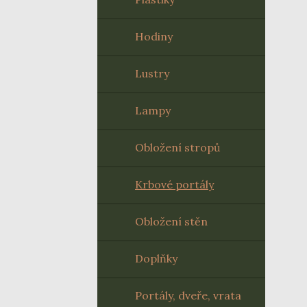
Hodiny
Lustry
Lampy
Obložení stropů
Krbové portály
Obložení stěn
Doplňky
Portály, dveře, vrata