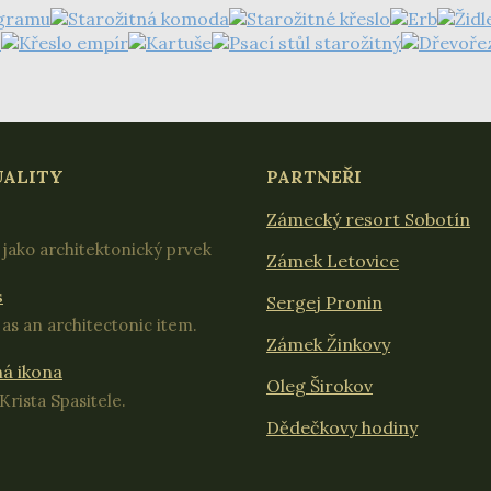
UALITY
PARTNEŘI
Zámecký resort Sobotín
jako architektonický prvek
Zámek Letovice
s
Sergej Pronin
as an architectonic item.
Zámek Žinkovy
á ikona
Oleg Širokov
Krista Spasitele.
Dědečkovy hodiny