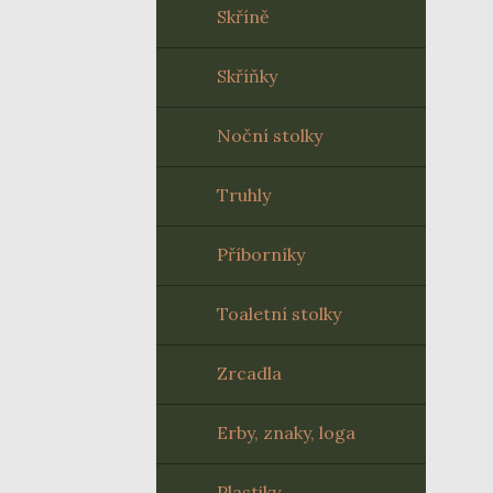
Skříně
Skříňky
Noční stolky
Truhly
Příborníky
Toaletní stolky
Zrcadla
Erby, znaky, loga
Plastiky