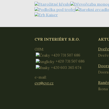
CVR INTERIÉRY S.R.O.
AKT
Dveře
GSM:
+420 731 507 686
Dveře 
+420 731 507 686
Door
+420 603 365 674
Doors 
e-mail:
Raněn
cvr@cvr.cz
Ikona 