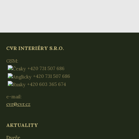
CVR INTERIÉRY S.R.O.
GSM:
+420 731 507 686
+420 731 507 686
+420 603 365 674
e-mail:
cvr@cvr.cz
AKTUALITY
Dveře