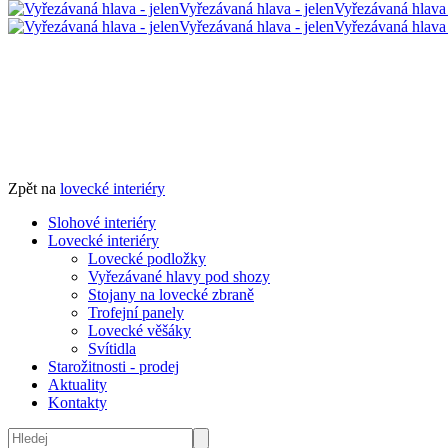
Vyřezávaná hlava - jelen
Vyřezávaná hlava 
Vyřezávaná hlava - jelen
Vyřezávaná hlava
Zpět na
lovecké interiéry
Slohové interiéry
Lovecké interiéry
Lovecké podložky
Vyřezávané hlavy pod shozy
Stojany na lovecké zbraně
Trofejní panely
Lovecké věšáky
Svítidla
Starožitnosti - prodej
Aktuality
Kontakty