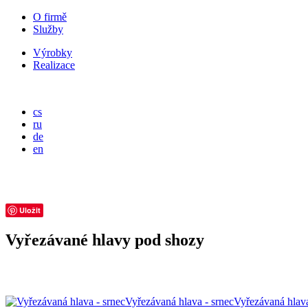
O firmě
Služby
Výrobky
Realizace
cs
ru
de
en
Uložit
Vyřezávané hlavy pod shozy
Vyřezávaná hlava - srnec
Vyřezávaná hlava