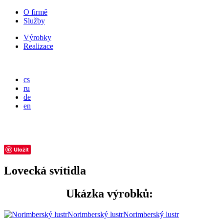
O firmě
Služby
Výrobky
Realizace
cs
ru
de
en
Uložit
Lovecká svítidla
Ukázka výrobků:
Norimberský lustr
Norimberský lustr