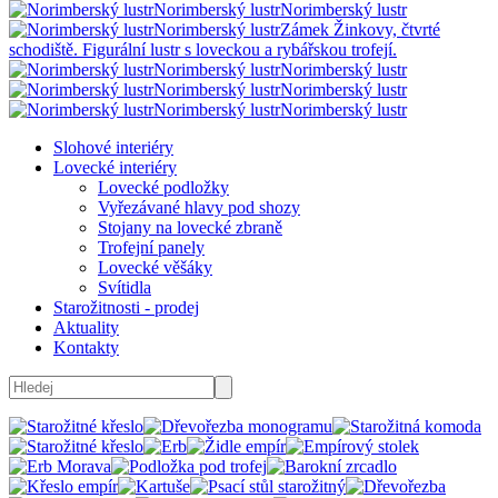
Norimberský lustr
Norimberský lustr
Norimberský lustr
Zámek Žinkovy, čtvrté
schodiště. Figurální lustr s loveckou a rybářskou trofejí.
Norimberský lustr
Norimberský lustr
Norimberský lustr
Norimberský lustr
Norimberský lustr
Norimberský lustr
Slohové interiéry
Lovecké interiéry
Lovecké podložky
Vyřezávané hlavy pod shozy
Stojany na lovecké zbraně
Trofejní panely
Lovecké věšáky
Svítidla
Starožitnosti - prodej
Aktuality
Kontakty