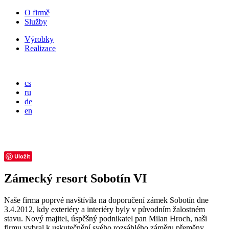
O firmě
Služby
Výrobky
Realizace
cs
ru
de
en
Uložit
Zámecký resort Sobotín VI
Naše firma poprvé navštívila na doporučení zámek Sobotín dne
3.4.2012, kdy exteriéry a interiéry byly v původním žalostném
stavu. Nový majitel, úspěšný podnikatel pan Milan Hroch, naši
firmu vybral k uskutečnění svého rozsáhlého záměru přeměny