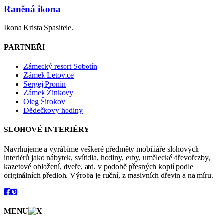
Raněná ikona
Ikona Krista Spasitele.
PARTNEŘI
Zámecký resort Sobotín
Zámek Letovice
Sergej Pronin
Zámek Žinkovy
Oleg Širokov
Dědečkovy hodiny
SLOHOVÉ INTERIÉRY
Navrhujeme a vyrábíme veškeré předměty mobiliáře slohových
interiérů jako nábytek, svítidla, hodiny, erby, umělecké dřevořezby,
kazetové obložení, dveře, atd. v podobě přesných kopií podle
originálních předloh. Výroba je ruční, z masivních dřevin a na míru.
MENU