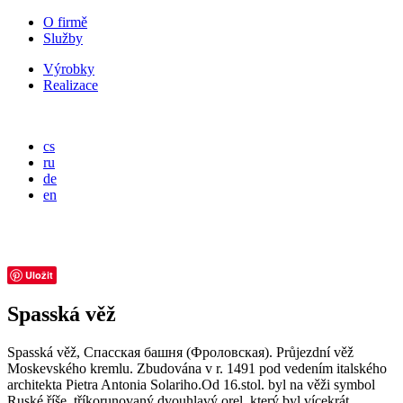
O firmě
Služby
Výrobky
Realizace
cs
ru
de
en
Uložit
Spasská věž
Spasská věž, Спасская башня (Фроловская). Průjezdní věž
Moskevského kremlu. Zbudována v r. 1491 pod vedením italského
architekta Pietra Antonia Solariho.Od 16.stol. byl na věži symbol
Ruské říše, tříkorunovaný dvouhlavý orel, který byl vícekrát