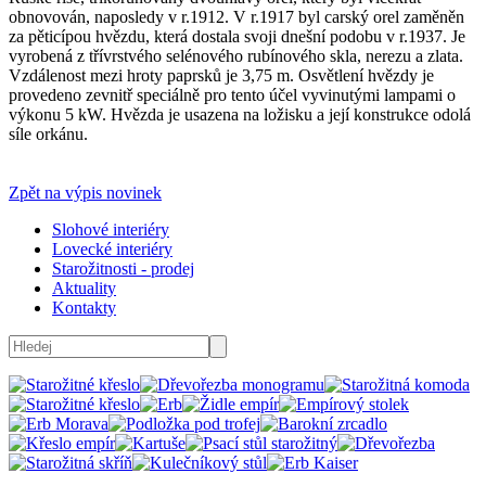
obnovován, naposledy v r.1912. V r.1917 byl carský orel zaměněn
za pěticípou hvězdu, která dostala svoji dnešní podobu v r.1937. Je
vyrobená z třívrstvého selénového rubínového skla, nerezu a zlata.
Vzdálenost mezi hroty paprsků je 3,75 m. Osvětlení hvězdy je
provedeno zevnitř speciálně pro tento účel vyvinutými lampami o
výkonu 5 kW. Hvězda je usazena na ložisku a její konstrukce odolá
síle orkánu.
Zpět na výpis novinek
Slohové interiéry
Lovecké interiéry
Starožitnosti - prodej
Aktuality
Kontakty