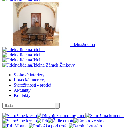
Jídelna
Jídelna
Jídelna
Jídelna
Jídelna
Jídelna
Jídelna
Jídelna
Jídelna
Jídelna Zámek Žinkovy
Slohové interiéry
Lovecké interiéry
Starožitnosti - prodej
Aktuality
Kontakty