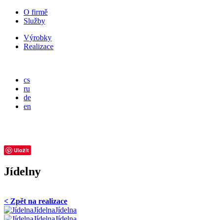
O firmě
Služby
Výrobky
Realizace
cs
ru
de
en
Uložit
Jídelny
< Zpět na realizace
Jídelna
Jídelna
Jídelna
Jídelna