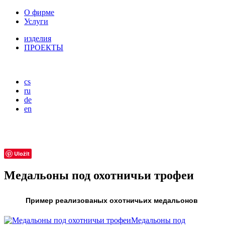
О фирме
Услуги
изделия
ПРОЕКТЫ
cs
ru
de
en
Uložit
Mедальоны под охотничьи трофеи
Пример реализованых охотничьих медальонов
Mедальоны под