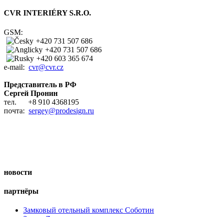
CVR INTERIÉRY S.R.O.
GSM:
+420 731 507 686
+420 731 507 686
+420 603 365 674
e-mail:
cvr@cvr.cz
Представитель в РФ
Сергей Пронин
тел. +8 910 4368195
почта:
sergey@prodesign.ru
нoвости
партнёры
Замковый отельный комплекс Соботин