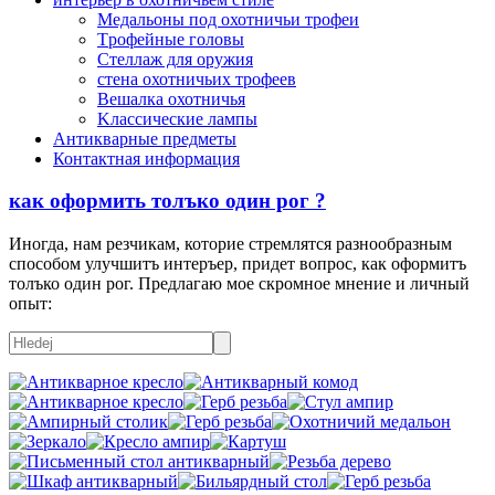
Mедальоны под охотничьи трофеи
Tрофейные головы
Cтеллаж для оружия
стена охотничьих трофеев
Вешалка охотничья
Kлассические лампы
Антикварные предметы
Контактная информация
как оформить толъко один рог ?
Иногда, нам резчикам, которие стремлятся разнообразным
способом улучшитъ интеръер, придет вопрос, как оформитъ
толъко один рог. Предлагаю мое скромное мнение и личный
опыт: