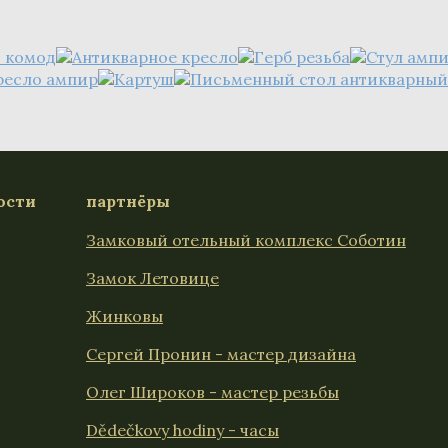
ости
партнёры
Замковый отельный комплекс Соботин
Замок Летовице
Жинковы
Сергей Пронин - мастер дизайна
Олег Широков - мастер резьбы
Dědečkovy hodiny - часы