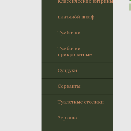
Классическиe витрины
платяно́й шкаф
Тумбочки
Тумбочки
прикроватные
Сундуки
Серванты
Туалетные столики
Зеркала