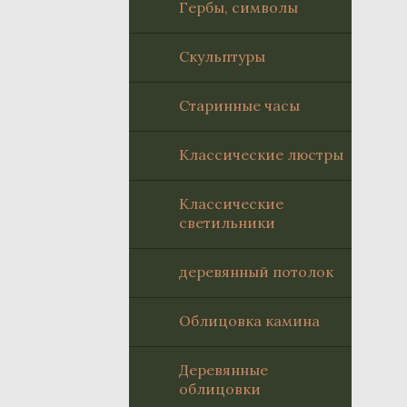
Гербы, символы
Скульптуры
Старинные часы
Классические люстры
Классические
светильники
деревянный потолок
Oблицовка камина
Деревянные
облицовки