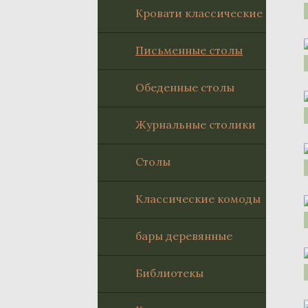
Кровати классические
Письменные столы
Обеденные столы
Журнальные столики
Столы
Классические комоды
бары деревянные
Библиотекы