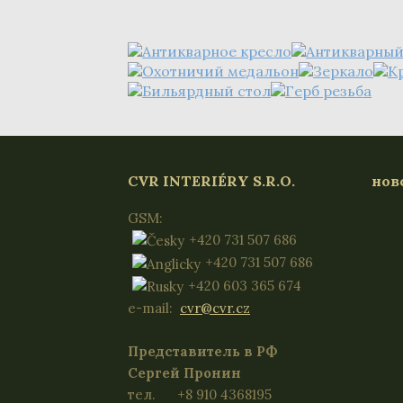
CVR INTERIÉRY S.R.O.
нoв
GSM:
+420 731 507 686
+420 731 507 686
+420 603 365 674
e-mail:
cvr@cvr.cz
Представитель в РФ
Сергей Пронин
тел. +8 910 4368195