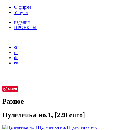
О фирме
Услуги
изделия
ПРОЕКТЫ
cs
ru
de
en
Uložit
Разное
Пулелейка но.1, [220 euro]
Пулелейка но.1
Пулелейка но.1